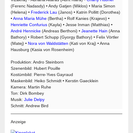
(Ferenc Nadasdy) • Andy Gatjen (Miklos) • Maria Simon
(Helena) •
Frederick Lau
(Janos) • Katrin Pollitt (Dorothea)
•
Anna Maria Mühe
(Bertha) • Rolf Kanies (Krajevo) •
Henriette Confurius
(Kayla) • Jesse Inman (Matthias) •
André Hennicke
(Andreas Berthoni) •
Jeanette Hain
(Anna
Bathory) • Robert Schupp (Gyorgy Bathory) • Felix Vörtler
(Matej) •
Nora von Waldstätten
(Kati von Kraj) • Anna
Hausburg (Kasia von Rosenheim)
Produktion: Andro Steinborn
Szenenbild: Hubert Pouille
Kostümbild: Pierre-Yves Gayraud
Maskenbild: Heiko Schmidt • Kerstin Gaecklein
Kamera: Martin Ruhe
Ton: Dirk Bombey
Musik:
Julie Delpy
Schnitt: Andrew Bird
Anzeige