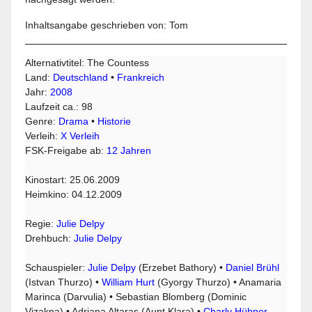
Inhaltsangabe geschrieben von: Tom
Alternativtitel: The Countess
Land:
Deutschland
•
Frankreich
Jahr:
2008
Laufzeit ca.: 98
Genre:
Drama
•
Historie
Verleih:
X Verleih
FSK-Freigabe ab:
12 Jahren
Kinostart: 25.06.2009
Heimkino: 04.12.2009
Regie:
Julie Delpy
Drehbuch:
Julie Delpy
Schauspieler:
Julie Delpy
(Erzebet Bathory) •
Daniel Brühl
(Istvan Thurzo) •
William Hurt
(Gyorgy Thurzo) • Anamaria
Marinca (Darvulia) • Sebastian Blomberg (Dominic
Vizakna) • Adriana Altaras (Aunt Klara) •
Charly Hübner