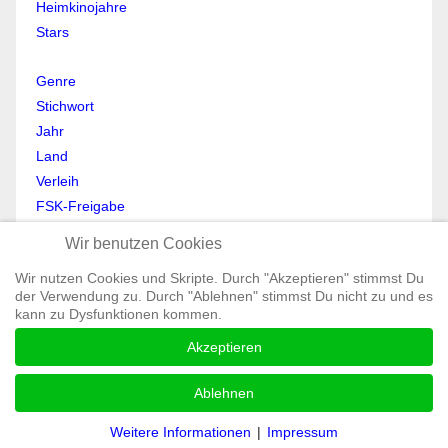
Heimkinojahre
Stars
Genre
Stichwort
Jahr
Land
Verleih
FSK-Freigabe
Anmelden
Wir benutzen Cookies
Abmelden
Wir nutzen Cookies und Skripte. Durch "Akzeptieren" stimmst Du
Mein Profil
der Verwendung zu. Durch "Ablehnen" stimmst Du nicht zu und es
Registrieren
kann zu Dysfunktionen kommen.
All Rights reserved © Moviewolf 2026
Akzeptieren
Impressum
Datenschutz
Ablehnen
AGB
Weitere Informationen
|
Impressum