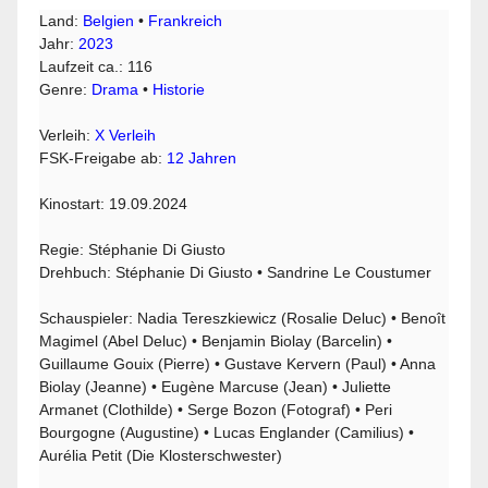
Land:
Belgien
•
Frankreich
Jahr:
2023
Laufzeit ca.: 116
Genre:
Drama
•
Historie
Verleih:
X Verleih
FSK-Freigabe ab:
12 Jahren
Kinostart: 19.09.2024
Regie: Stéphanie Di Giusto
Drehbuch: Stéphanie Di Giusto • Sandrine Le Coustumer
Schauspieler: Nadia Tereszkiewicz (Rosalie Deluc) • Benoît
Magimel (Abel Deluc) • Benjamin Biolay (Barcelin) •
Guillaume Gouix (Pierre) • Gustave Kervern (Paul) • Anna
Biolay (Jeanne) • Eugène Marcuse (Jean) • Juliette
Armanet (Clothilde) • Serge Bozon (Fotograf) • Peri
Bourgogne (Augustine) • Lucas Englander (Camilius) •
Aurélia Petit (Die Klosterschwester)