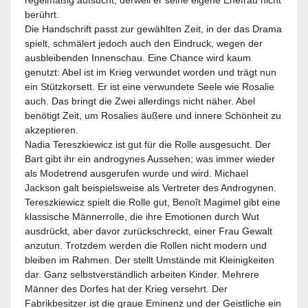
berührt.
Die Handschrift passt zur gewählten Zeit, in der das Drama
spielt, schmälert jedoch auch den Eindruck, wegen der
ausbleibenden Innenschau. Eine Chance wird kaum
genutzt: Abel ist im Krieg verwundet worden und trägt nun
ein Stützkorsett. Er ist eine verwundete Seele wie Rosalie
auch. Das bringt die Zwei allerdings nicht näher. Abel
benötigt Zeit, um Rosalies äußere und innere Schönheit zu
akzeptieren.
Nadia Tereszkiewicz ist gut für die Rolle ausgesucht. Der
Bart gibt ihr ein androgynes Aussehen; was immer wieder
als Modetrend ausgerufen wurde und wird. Michael
Jackson galt beispielsweise als Vertreter des Androgynen.
Tereszkiewicz spielt die Rolle gut, Benoît Magimel gibt eine
klassische Männerrolle, die ihre Emotionen durch Wut
ausdrückt, aber davor zurückschreckt, einer Frau Gewalt
anzutun. Trotzdem werden die Rollen nicht modern und
bleiben im Rahmen. Der stellt Umstände mit Kleinigkeiten
dar. Ganz selbstverständlich arbeiten Kinder. Mehrere
Männer des Dorfes hat der Krieg versehrt. Der
Fabrikbesitzer ist die graue Eminenz und der Geistliche ein