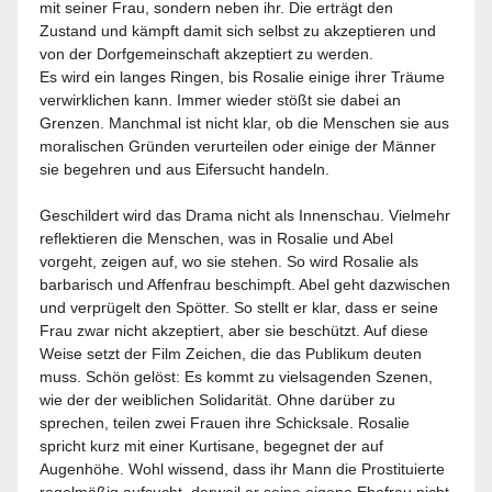
mit seiner Frau, sondern neben ihr. Die erträgt den
Zustand und kämpft damit sich selbst zu akzeptieren und
von der Dorfgemeinschaft akzeptiert zu werden.
Es wird ein langes Ringen, bis Rosalie einige ihrer Träume
verwirklichen kann. Immer wieder stößt sie dabei an
Grenzen. Manchmal ist nicht klar, ob die Menschen sie aus
moralischen Gründen verurteilen oder einige der Männer
sie begehren und aus Eifersucht handeln.
Geschildert wird das Drama nicht als Innenschau. Vielmehr
reflektieren die Menschen, was in Rosalie und Abel
vorgeht, zeigen auf, wo sie stehen. So wird Rosalie als
barbarisch und Affenfrau beschimpft. Abel geht dazwischen
und verprügelt den Spötter. So stellt er klar, dass er seine
Frau zwar nicht akzeptiert, aber sie beschützt. Auf diese
Weise setzt der Film Zeichen, die das Publikum deuten
muss. Schön gelöst: Es kommt zu vielsagenden Szenen,
wie der der weiblichen Solidarität. Ohne darüber zu
sprechen, teilen zwei Frauen ihre Schicksale. Rosalie
spricht kurz mit einer Kurtisane, begegnet der auf
Augenhöhe. Wohl wissend, dass ihr Mann die Prostituierte
regelmäßig aufsucht, derweil er seine eigene Ehefrau nicht