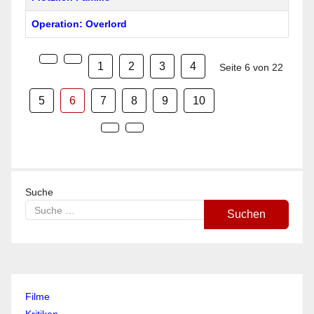
Operation: Overlord
1
2
3
4
Seite 6 von 22
5
6
7
8
9
10
Suche
Suchen
Filme