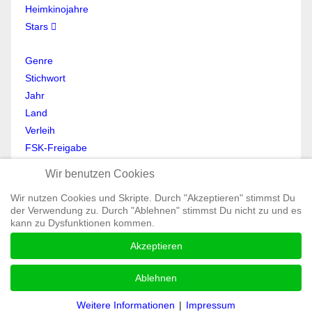
Heimkinojahre
Stars
Genre
Stichwort
Jahr
Land
Verleih
FSK-Freigabe
Anmelden
Wir benutzen Cookies
Abmelden
Wir nutzen Cookies und Skripte. Durch "Akzeptieren" stimmst Du
Mein Profil
der Verwendung zu. Durch "Ablehnen" stimmst Du nicht zu und es
Registrieren
kann zu Dysfunktionen kommen.
All Rights reserved © Moviewolf 2026
Akzeptieren
Impressum
Datenschutz
Ablehnen
AGB
Weitere Informationen
|
Impressum