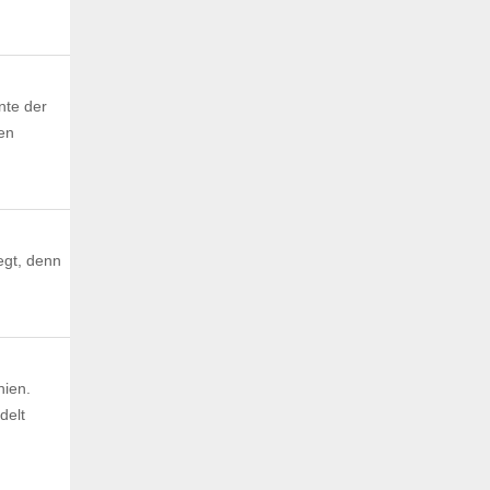
nte der
en
egt, denn
hien.
delt