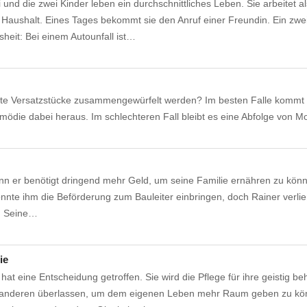
 und die zwei Kinder leben ein durchschnittliches Leben. Sie arbeitet als
Haushalt. Eines Tages bekommt sie den Anruf einer Freundin. Ein zwe
sheit: Bei einem Autounfall ist…
bte Versatzstücke zusammengewürfelt werden? Im besten Falle kommt 
ödie dabei heraus. Im schlechteren Fall bleibt es eine Abfolge von 
enn er benötigt dringend mehr Geld, um seine Familie ernähren zu kön
nnte ihm die Beförderung zum Bauleiter einbringen, doch Rainer verlier
t. Seine…
ie
d hat eine Entscheidung getroffen. Sie wird die Pflege für ihre geistig be
 anderen überlassen, um dem eigenen Leben mehr Raum geben zu kö