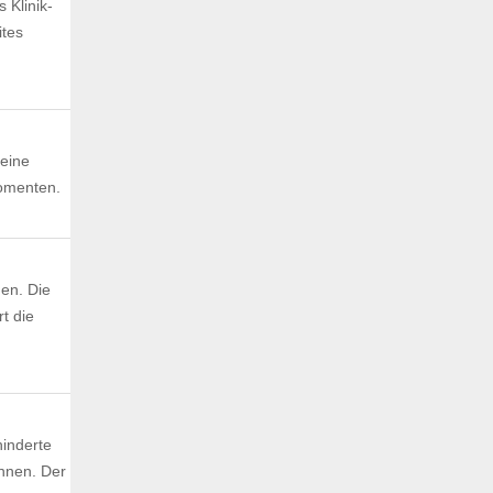
 Klinik-
ites
eine
Momenten.
nen. Die
t die
hinderte
nnen. Der