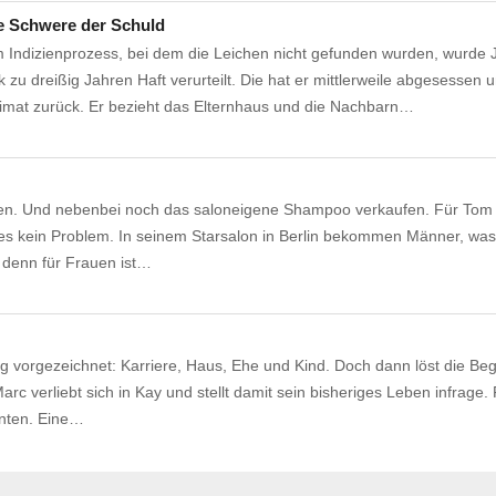
 Schwere der Schuld
 Indizienprozess, bei dem die Leichen nicht gefunden wurden, wurde
zu dreißig Jahren Haft verurteilt. Die hat er mittlerweile abgesessen 
eimat zurück. Er bezieht das Elternhaus und die Nachbarn…
en. Und nebenbei noch das saloneigene Shampoo verkaufen. Für Tom
lles kein Problem. In seinem Starsalon in Berlin bekommen Männer, was
 denn für Frauen ist…
g vorgezeichnet: Karriere, Haus, Ehe und Kind. Doch dann löst die B
rc verliebt sich in Kay und stellt damit sein bisheriges Leben infrage. P
onten. Eine…