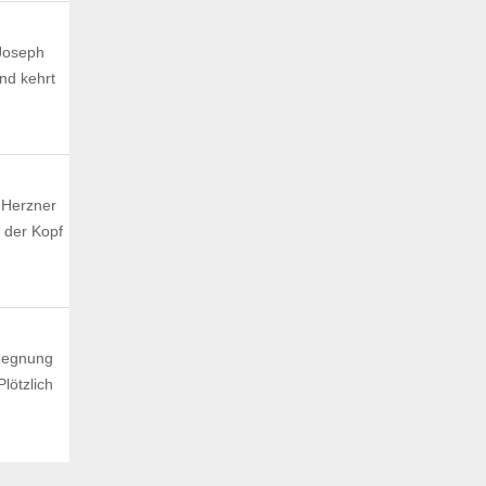
 Joseph
und kehrt
 Herzner
 der Kopf
egegnung
lötzlich