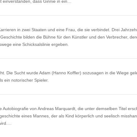
st einverstanden, dass Ginnie in ein…
rrieren in zwei Staaten und eine Frau, die sie verbindet. Drei Jahrzeh
Geschichte bilden die Bühne für den Künstler und den Verbrecher, der
wege eine Schicksalslinie ergeben.
ht. Die Sucht wurde Adam (Hanno Koffler) sozusagen in die Wiege gel
ls ein notorischer Spieler.
e Autobiografie von Andreas Marquardt, die unter demselben Titel ersc
sgeschichte eines Mannes, der als Kind körperlich und seelisch misshan
wird.…