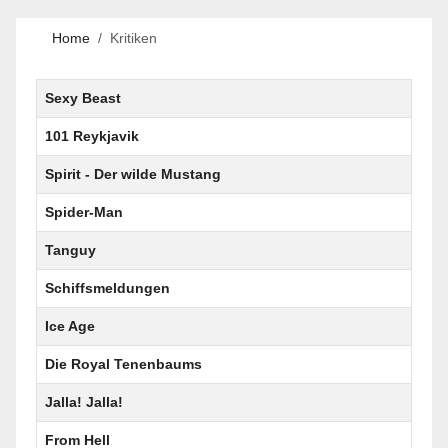
Home
Kritiken
Titel
Sexy Beast
101 Reykjavik
Spirit - Der wilde Mustang
Spider-Man
Tanguy
Schiffsmeldungen
Ice Age
Die Royal Tenenbaums
Jalla! Jalla!
From Hell