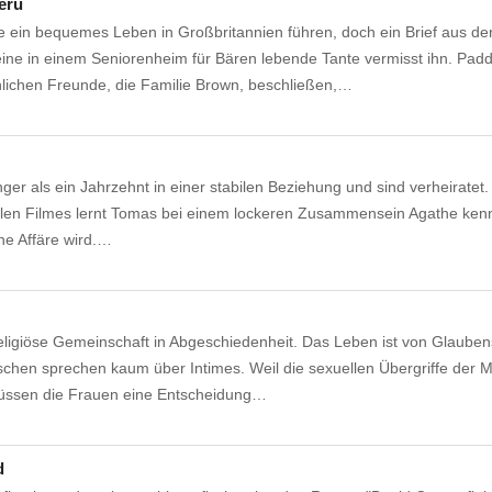
eru
 ein bequemes Leben in Großbritannien führen, doch ein Brief aus de
eine in einem Seniorenheim für Bären lebende Tante vermisst ihn. Pad
lichen Freunde, die Familie Brown, beschließen,…
ger als ein Jahrzehnt in einer stabilen Beziehung und sind verheiratet
uellen Filmes lernt Tomas bei einem lockeren Zusammensein Agathe ken
ine Affäre wird.…
 religiöse Gemeinschaft in Abgeschiedenheit. Das Leben ist von Glaube
chen sprechen kaum über Intimes. Weil die sexuellen Übergriffe der 
ssen die Frauen eine Entscheidung…
d