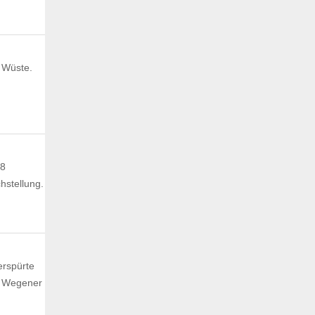
e Wüste.
t
28
hstellung.
erspürte
r Wegener