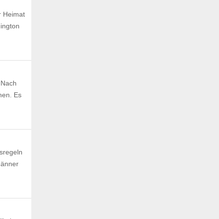
r Heimat
dington
. Nach
nen. Es
nsregeln
Männer