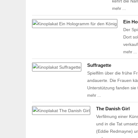
kehrt die Na
mehr ...
Ein Ho
Der Spi
Dort so
verkauf
mehr ...
Suffragette
Spielfilm über die frühe 
andauerte. Die Frauen kä
Unterstützung fanden sie 
mehr ...
The Danish Girl
Verfilmung einer Kü
und in die Tat umset
(Eddie Redmayne) un