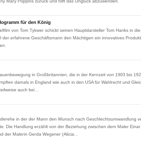
nny Mary Poppins zurück und hilft das Unglück abzuwenden.
logramm für den König
elfilm von Tom Tykwer schickt seinen Hauptdarsteller Tom Hanks in di
ll der erfahrene Geschäftsmann den Mächtigen ein innovatives Produk
en.
Frauenbewegung in Großbritannien, die in der Kernzeit von 1903 bis 19
mpften damals in England wie auch in den USA für Wahlrecht und Gleic
teilweise auch bei…
nstlerehe in der der Mann den Wunsch nach Geschlechtsumwandlung v
zte. Die Handlung erzählt von der Beziehung zwischen dem Maler Eina
d der Malerin Gerda Wegener (Alicia…