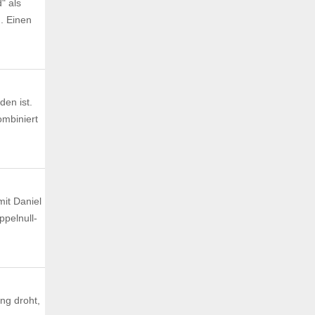
" als
. Einen
den ist.
ombiniert
mit Daniel
ppelnull-
ng droht,