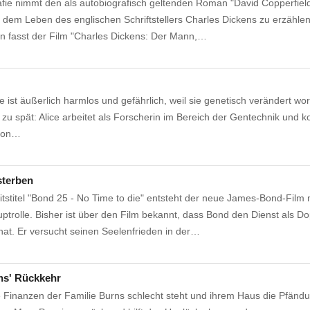
rafie nimmt den als autobiografisch geltenden Roman "David Copperfield
dem Leben des englischen Schriftstellers Charles Dickens zu erzählen
n fasst der Film "Charles Dickens: Der Mann,…
 ist äußerlich harmlos und gefährlich, weil sie genetisch verändert wor
 zu spät: Alice arbeitet als Forscherin im Bereich der Gentechnik und k
 von…
sterben
tstitel "Bond 25 - No Time to die" entsteht der neue James-Bond-Film 
uptrolle. Bisher ist über den Film bekannt, dass Bond den Dienst als Do
at. Er versucht seinen Seelenfrieden in der…
ns' Rückkehr
e Finanzen der Familie Burns schlecht steht und ihrem Haus die Pfändu