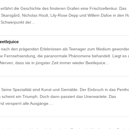
 erfährt die Geschichte des finsteren Grafen eine Frischzellenkur. Das
l Skarsgård, Nicholas Hoult, Lily-Rose Depp und Willem Dafoe in den H
n Schwerpunkt der…
eetlejuice
st nach den prägenden Erlebnissen als Teenager zum Medium geworde
ine Fernsehsendung, die paranormale Phänomene behandelt. Liegt es 
erven, dass sie in jüngster Zeit immer wieder Beetlejuice…
. Seine Spezialität sind Kunst und Gemälde. Der Einbruch in das Penth
scheint ein Triumph. Doch dann passiert das Unerwartete: Das
und versperrt alle Ausgänge.…