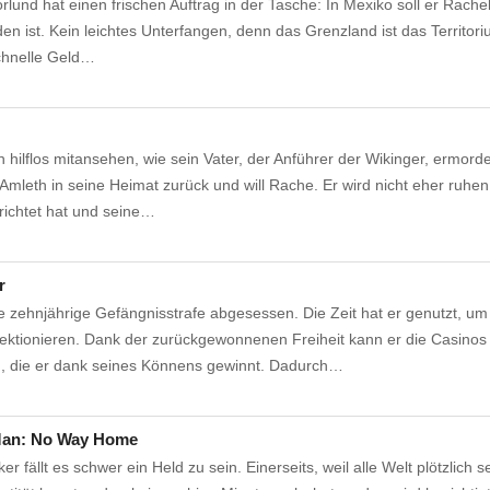
lund hat einen frischen Auftrag in der Tasche: In Mexiko soll er Rache
den ist. Kein leichtes Unterfangen, denn das Grenzland ist das Territor
schnelle Geld…
 hilflos mitansehen, wie sein Vater, der Anführer der Wikinger, ermord
Amleth in seine Heimat zurück und will Rache. Er wird nicht eher ruhen,
erichtet hat und seine…
r
ine zehnjährige Gefängnisstrafe abgesessen. Die Zeit hat er genutzt, um
fektionieren. Dank der zurückgewonnenen Freiheit kann er die Casino
rn, die er dank seines Könnens gewinnt. Dadurch…
Man: No Way Home
er fällt es schwer ein Held zu sein. Einerseits, weil alle Welt plötzlich s