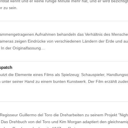
ntität kennt und er keine ruhige Minute mehr hat, und er wird bezichtigt
r zu sein.
usammengetragenen Aufnahmen behandeln das Verhältnis des Mensche
ameras zeigen Eindrücke von verschiedenen Ländern der Erde und a
. In der Originalfassung…
spatch
tzt die Elemente eines Films als Spielzeug: Schauspieler, Handlungso
 unter seiner Hand zu einem bunten Kunstwerk. Der Film erzählt zud
Regisseur Guillermo del Toro die Dreharbeiten zu seinem Projekt "Nig
 Das Drehbuch von del Toro und Kim Morgan adaptiert den gleichnam