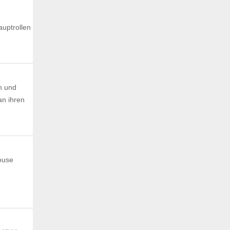
auptrollen
n und
an ihren
ouse