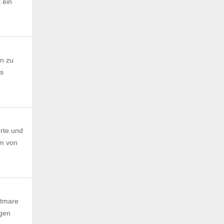
 ein
n zu
us
rte und
em von
htmare
igen