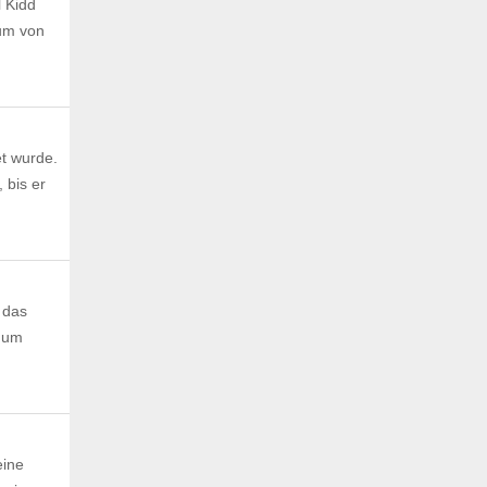
l Kidd
ium von
et wurde.
 bis er
 das
s um
eine