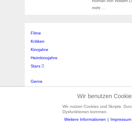
Roman von William Li
mehr ...
Filme
Kritiken
Kinojahre
Heimkinojahre
Stars
Genre
Stichwort
Wir benutzen Cookie
Jahr
Land
Wir nutzen Cookies und Skripte. Dur
Dysfunktionen kommen.
Verleih
Weitere Informationen
|
Impressum
FSK-Freigabe