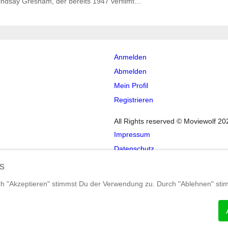
ndsay Gresham, der bereits 1947 verfilmt…
Anmelden
Abmelden
Mein Profil
Registrieren
All Rights reserved © Moviewolf 20
Impressum
Datenschutz
AGB
s
ch "Akzeptieren" stimmst Du der Verwendung zu. Durch "Ablehnen" sti