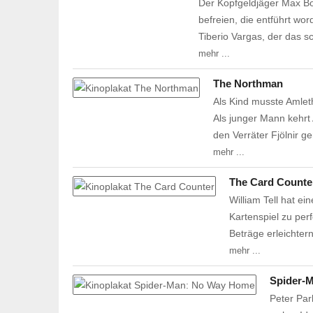
Der Kopfgeldjäger Max Bor
befreien, die entführt wor
Tiberio Vargas, der das 
mehr ...
The Northman
Als Kind musste Amleth
Als junger Mann kehrt 
den Verräter Fjölnir g
mehr ...
The Card Counte
William Tell hat e
Kartenspiel zu per
Beträge erleichte
mehr ...
Spider-
Peter Park